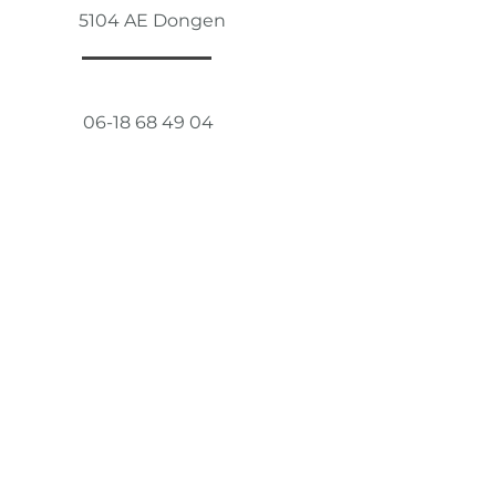
5104 AE Dongen
06-18 68 49 04
Via
BASSO
SCHOONMAAKDIENSTEN
Uw Schoonmaakspecialist in DONGEN
info@viabasso.nl