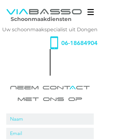
Via
BAsso
Schoonmaakdiensten
Uw schoonmaakspecialist uit Dongen
06-18684904
Neem Cont
A
ct
met ons op