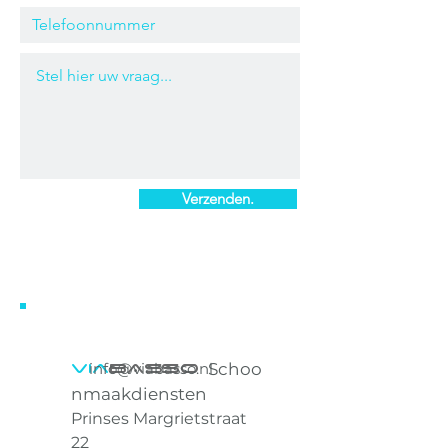
Verzenden.
Via
BAsso
info@viabasso.nl
Schoo
nmaakdiensten
Prinses Margrietstraat
22