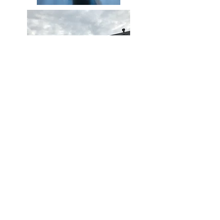
Via
BASSO
SCHOONMAAKDIENSTEN
Uw Schoonmaakspecialist in DONGEN