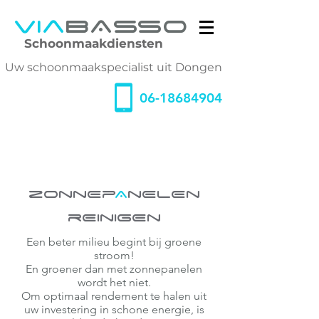
Via
BAsso
Schoonmaakdiensten
Uw schoonmaakspecialist uit Dongen
06-18684904
ZonnEp
A
nElEn
rEinigEn
Een
beter milieu begint bij groene
stroom!
En groener dan met zonnepanelen
wordt het niet.
Om
optimaal
rendement te halen uit
uw investering in schone energie, is